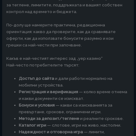
за теглене, лимитите, поддръжката и вашият собствен
контрол над времето и бюджета.
По-долу ще намерите практична, редакционна
ориентация: какво да проверите, как да сравнявате
оферти, как да използвате бонусите разумно и кои
грешки са най-чести при започване.
Какъв е най-честият интерес зад „yep казино“
Най-често потребителите търсят:
Достъп до сайта
и дали работи нормално на
мобилни устройства.
Регистрация и верификация
— колко време отнема
и какви документи се изискват.
Бонуси и условия
— какви са изискванията за
превъртане, срокове, ограничени игри.
Методи за депозит/теглене
и реалните срокове.
Каталог игри
— слотове, игри на живо, настолни.
Надеждност и отговорна игра
— лимити,