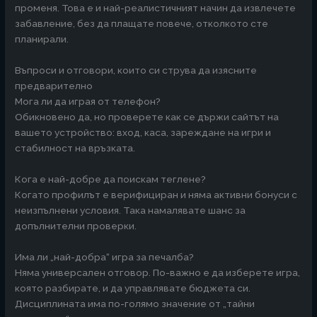
променя. Това е и най-реалистичният начин да извлечете
забавление, без да плащате повече, отколкото сте
планирали.
Въпроси и отговори, които си струва да изясните
предварително
Мога ли да играя от телефон?
Обикновено да, но проверете как се държи сайтът на
вашето устройство: вход, каса, зареждане на игри и
стабилност на връзката.
Кога е най-добре да поискам теглене?
Когато профилът е верифициран и няма активни бонуси с
неизпълнени условия. Така намалявате шанс за
допълнителни проверки.
Има ли „най-добра“ игра за печалба?
Няма универсален отговор. По-важно е да изберете игра,
която разбирате, и да управлявате бюджета си.
Дисциплината има по-голямо значение от „тайни