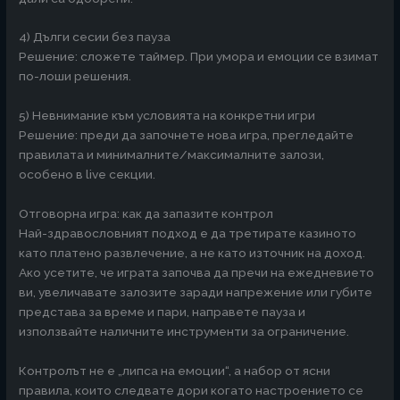
4) Дълги сесии без пауза
Решение: сложете таймер. При умора и емоции се взимат
по-лоши решения.
5) Невнимание към условията на конкретни игри
Решение: преди да започнете нова игра, прегледайте
правилата и минималните/максималните залози,
особено в live секции.
Отговорна игра: как да запазите контрол
Най-здравословният подход е да третирате казиното
като платено развлечение, а не като източник на доход.
Ако усетите, че играта започва да пречи на ежедневието
ви, увеличавате залозите заради напрежение или губите
представа за време и пари, направете пауза и
използвайте наличните инструменти за ограничение.
Контролът не е „липса на емоции“, а набор от ясни
правила, които следвате дори когато настроението се