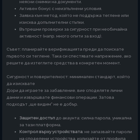
неясни снимки на документи.
Активен бонус с неизпълнени условия.
Заявка към метод, който не поддържа теглене или
изисква допълнителни стъпки.
Вътрешни проверки за сигурност при необичайна
активност (напр. много опити за вход).
Съвет: планирайте верификацията преди да поискате
първото си теглене. Така си спестявате напрежение, ако
решите да изтеглите средства в конкретен момент.
Сигурност и поверителност: минимален стандарт, който
да изисквате
Дори да играете за забавление, вие споделяте лични
данни и извършвате финансови операции. Затова
подходът „ще видим“ не е добър.
Защитен достъп
до акаунта: силна парола, уникална
за тази платформа.
Контрол върху устройствата
: не запазвайте пароли
на споделени устройства, излизайте от профила