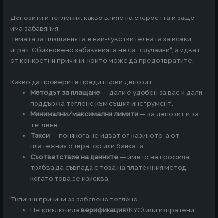
Депозити и тегления: какво влияе на скоростта и защо
има забавяния
Темата за плащанията е най-чувствителната за всеки
играч. Обикновено забавянията не са „случайни“, а идват
от конкретни причини, които може да предотвратите.
Какво да проверите преди първи депозит
Методът за плащане
— дали е удобен за вас и дали
поддържа теглене към същия инструмент.
Минимални/максимални лимити
— за депозит и за
теглене.
Такси
— понякога не идват от казиното, а от
платежния оператор или банката.
Съответствие на данните
— името на профила
трябва да съвпада с това на платежния метод,
когато това се изисква.
Типични причини за забавено теглене
Неприключила
верификация
(KYC) или изпратени