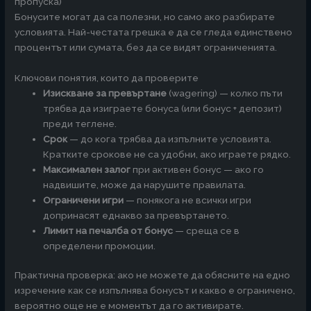
пропуска)
Бонусите могат да са полезни, но само ако разбирате
условията. Най-честата грешка е да се гледа единствено
процентът или сумата, без да се видят ограниченията.
Ключови понятия, които да проверите
Изискване за превъртане
(wagering) — колко пъти
трябва да изиграете бонуса (или бонус + депозит)
преди теглене.
Срок
— до кога трябва да изпълните условията.
Кратките срокове не са удобни, ако играете рядко.
Максимален залог
при активен бонус — ако го
надвишите, може да нарушите правилата.
Ограничени игри
— понякога не всички игри
допринасят еднакво за превъртането.
Лимит на печалба от бонус
— среща се в
определени промоции.
Практична проверка: ако не можете да обясните на едно
изречение как се изпълнява бонусът и какво е ограничено,
вероятно още не е моментът да го активирате.