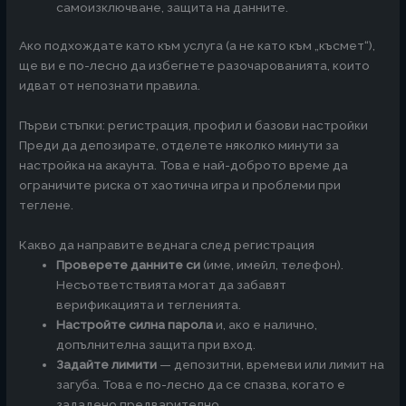
самоизключване, защита на данните.
Ако подхождате като към услуга (а не като към „късмет“),
ще ви е по-лесно да избегнете разочарованията, които
идват от непознати правила.
Първи стъпки: регистрация, профил и базови настройки
Преди да депозирате, отделете няколко минути за
настройка на акаунта. Това е най-доброто време да
ограничите риска от хаотична игра и проблеми при
теглене.
Какво да направите веднага след регистрация
Проверете данните си
(име, имейл, телефон).
Несъответствията могат да забавят
верификацията и тегленията.
Настройте силна парола
и, ако е налично,
допълнителна защита при вход.
Задайте лимити
— депозитни, времеви или лимит на
загуба. Това е по-лесно да се спазва, когато е
зададено предварително.