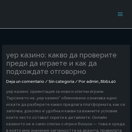
Ir
al
contenido
yep казино: какво да проверите
преди да играете и как да
подхождате отговорно
Deja un comentario
/
Sin categoría
/ Por
admin_8bb140
yep казино: ориентация за нови и опитни играчи
Търсенето на „yep казино“ обикновено означава едно:
искате да разберете какво предлага платформата, как се
започва, доколко е удобна и какви са важните условия,
които често остават скрити в детайлите. Онлайн
казиното не е само списък с игри и бонуси — това е среда,
в която има значение сигурността на акаунта, правилата