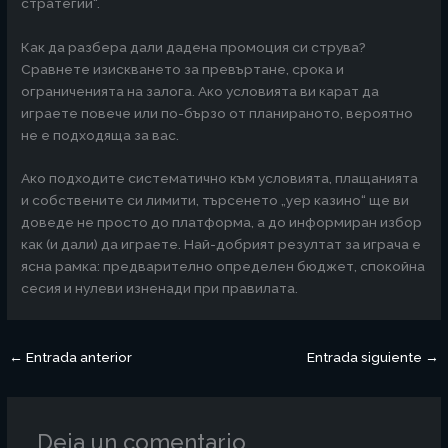
стратегии“.
Как да разбера дали дадена промоция си струва?
Сравнете изискването за превъртане, срока и
ограниченията на залога. Ако условията ви карат да
играете повече или по-бързо от планираното, вероятно
не е подходяща за вас.
Ако подходите систематично към условията, плащанията
и собствените си лимити, търсенето „yep казино“ ще ви
доведе не просто до платформа, а до информиран избор
как (и дали) да играете. Най-добрият резултат за играча е
ясна рамка: предварително определен бюджет, спокойна
сесия и нулеви изненади при правилата.
←
Entrada anterior
Entrada siguiente
→
Deja un comentario