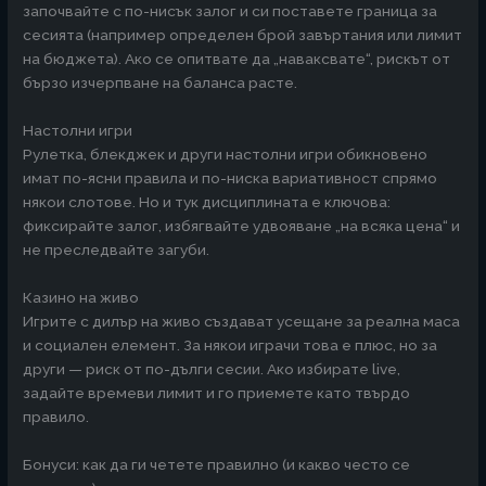
започвайте с по-нисък залог и си поставете граница за
сесията (например определен брой завъртания или лимит
на бюджета). Ако се опитвате да „наваксвате“, рискът от
бързо изчерпване на баланса расте.
Настолни игри
Рулетка, блекджек и други настолни игри обикновено
имат по-ясни правила и по-ниска вариативност спрямо
някои слотове. Но и тук дисциплината е ключова:
фиксирайте залог, избягвайте удвояване „на всяка цена“ и
не преследвайте загуби.
Казино на живо
Игрите с дилър на живо създават усещане за реална маса
и социален елемент. За някои играчи това е плюс, но за
други — риск от по-дълги сесии. Ако избирате live,
задайте времеви лимит и го приемете като твърдо
правило.
Бонуси: как да ги четете правилно (и какво често се