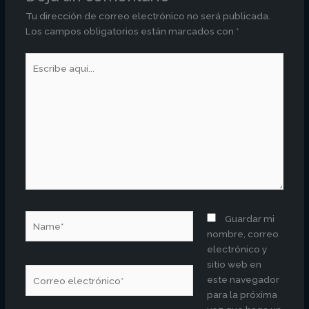
Tu dirección de correo electrónico no será publicada.
Los campos obligatorios están marcados con
*
Escribe
aquí...
Name*
Guardar mi
nombre, correo
electrónico y
sitio web en
Correo
este navegador
electrónico*
para la próxima