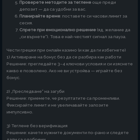
Проверете методите за теглене
още преди
депозит — да са удобни за вас.
Планирайте време
: поставете си часови лимит за
сесия.
Спрете при емоционално решение
(яд, желание да
„си върнете“). Това е най-честият сигнал за пауза.
Чести грешки при онлайн казино (и как да ги избегнете)
1) Активиране на бонус без да се разбира как работи
Решение: прегледайте 3–4 ключови условия и си изяснете
какво е позволено. Ако не ви устройва — играйте без
бонус.
2) „Преследване“ на загуби
Решение: приемете, че резултатите са променливи.
Фиксирайте лимит и не увеличавайте залозите
импулсивно.
3) Теглене без верификация
Решение: качете нужните документи по-рано и следете
дали са одобрени.