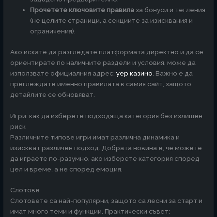
Прочетете ключовите правила
за бонуси и тегления
(не целите страници, а секциите за изисквания и
ограничения).
Ако искате да разгледате платформата директно и да се
ориентирате по наличните раздели и условия, може да
използвате официалния адрес:
yep казино
. Важно е да
преглеждате именно правилата в самия сайт, защото
детайлите се обновяват.
Игри: как да изберете подходяща категория без излишен
риск
Различните типове игри имат различна динамика и
изискват различен подход. Добрата новина е, че можете
да играете по-разумно, ако изберете категория според
цел и време, а не според емоция.
Слотове
Слотовете са най-популярни, защото са лесни за старт и
имат много теми и функции. Практически съвет: