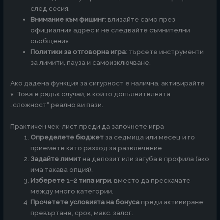
след сесия.
Внимание към фишинг
: влизайте само през
официалния адрес и не следвайте съмнителни
съобщения.
Политики за отговорна игра
: търсете инструменти
за лимити, пауза и самоизключване.
Ако дадена функция за сигурност е налична, активирайте
я. Това е рядък случай, в който допълнителната
„сложност“ реално ви пази.
Практичен чек-лист преди да започнете игра
Определете бюджет
за седмица или месец и го
приемете като разход за развлечение.
Задайте лимит
на депозит или загуба в профила (ако
има такава опция).
Изберете 1–2 типа игри
, вместо да прескачате
между много категории.
Прочетете условията на бонуса
преди активиране:
превъртане, срок, макс. залог.