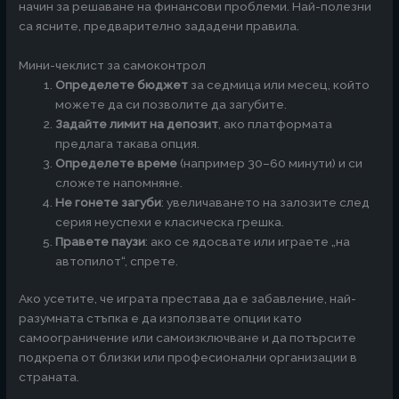
начин за решаване на финансови проблеми. Най-полезни
са ясните, предварително зададени правила.
Мини-чеклист за самоконтрол
Определете бюджет
за седмица или месец, който
можете да си позволите да загубите.
Задайте лимит на депозит
, ако платформата
предлага такава опция.
Определете време
(например 30–60 минути) и си
сложете напомняне.
Не гонете загуби
: увеличаването на залозите след
серия неуспехи е класическа грешка.
Правете паузи
: ако се ядосвате или играете „на
автопилот“, спрете.
Ако усетите, че играта престава да е забавление, най-
разумната стъпка е да използвате опции като
самоограничение или самоизключване и да потърсите
подкрепа от близки или професионални организации в
страната.