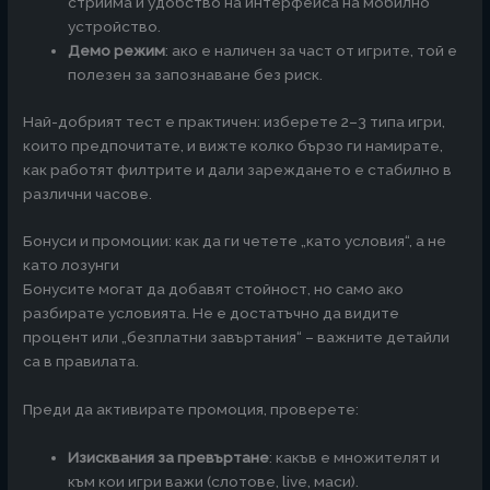
стрийма и удобство на интерфейса на мобилно
устройство.
Демо режим
: ако е наличен за част от игрите, той е
полезен за запознаване без риск.
Най-добрият тест е практичен: изберете 2–3 типа игри,
които предпочитате, и вижте колко бързо ги намирате,
как работят филтрите и дали зареждането е стабилно в
различни часове.
Бонуси и промоции: как да ги четете „като условия“, а не
като лозунги
Бонусите могат да добавят стойност, но само ако
разбирате условията. Не е достатъчно да видите
процент или „безплатни завъртания“ – важните детайли
са в правилата.
Преди да активирате промоция, проверете:
Изисквания за превъртане
: какъв е множителят и
към кои игри важи (слотове, live, маси).