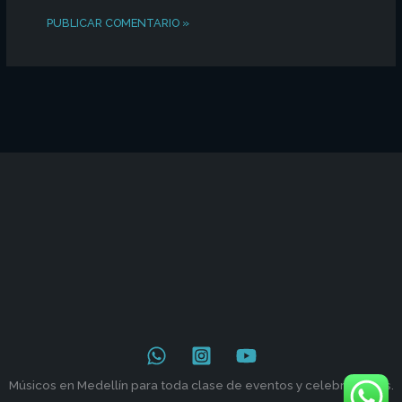
Músicos en Medellín para toda clase de eventos y celebraciones.