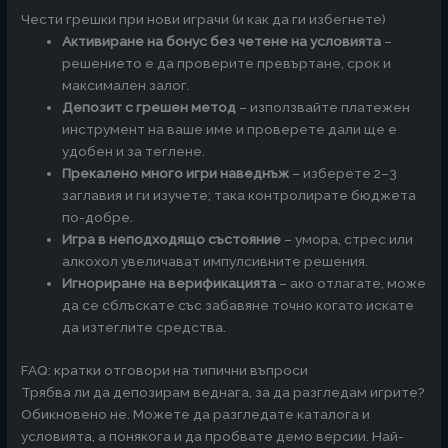
Чести грешки при нови играчи (и как да ги избегнете)
Активиране на бонус без четене на условията
–
решението е да проверите превъртане, срок и
максимален залог.
Депозит с грешен метод
– използвайте платежен
инструмент на ваше име и проверете дали ще е
удобен и за теглене.
Прекалено много игри наведнъж
– изберете 2–3
заглавия и ги изучете; така контролирате бюджета
по-добре.
Игра в неподходящо състояние
– умора, стрес или
алкохол увеличават импулсивните решения.
Игнориране на верификацията
– ако отлагате, може
да се сблъскате със забавяне точно когато искате
да изтеглите средства.
FAQ: кратки отговори на типични въпроси
Трябва ли да депозирам веднага, за да разгледам игрите?
Обикновено не. Можете да разгледате каталога и
условията, а понякога и да пробвате демо версии. Най-