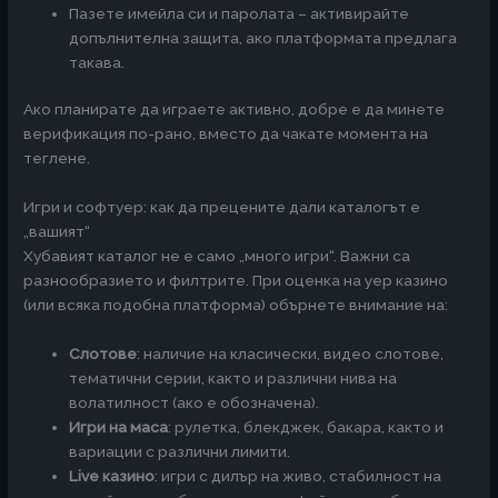
Пазете имейла си и паролата – активирайте
допълнителна защита, ако платформата предлага
такава.
Ако планирате да играете активно, добре е да минете
верификация по-рано, вместо да чакате момента на
теглене.
Игри и софтуер: как да прецените дали каталогът е
„вашият“
Хубавият каталог не е само „много игри“. Важни са
разнообразието и филтрите. При оценка на yep казино
(или всяка подобна платформа) обърнете внимание на:
Слотове
: наличие на класически, видео слотове,
тематични серии, както и различни нива на
волатилност (ако е обозначена).
Игри на маса
: рулетка, блекджек, бакара, както и
вариации с различни лимити.
Live казино
: игри с дилър на живо, стабилност на