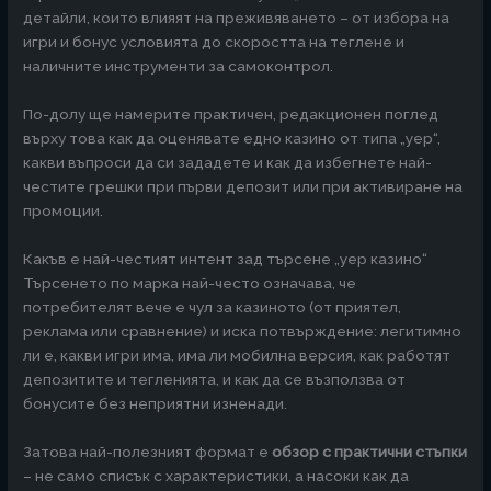
детайли, които влияят на преживяването – от избора на
игри и бонус условията до скоростта на теглене и
наличните инструменти за самоконтрол.
По-долу ще намерите практичен, редакционен поглед
върху това как да оценявате едно казино от типа „yep“,
какви въпроси да си зададете и как да избегнете най-
честите грешки при първи депозит или при активиране на
промоции.
Какъв е най-честият интент зад търсене „yep казино“
Търсенето по марка най-често означава, че
потребителят вече е чул за казиното (от приятел,
реклама или сравнение) и иска потвърждение: легитимно
ли е, какви игри има, има ли мобилна версия, как работят
депозитите и тегленията, и как да се възползва от
бонусите без неприятни изненади.
Затова най-полезният формат е
обзор с практични стъпки
– не само списък с характеристики, а насоки как да