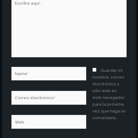
aquí...
Name*
Guardar mi
nombre, correo
electrónico y
sitio web en
Correo
este navegador
electrónico*
para la próxima
vez que haga un
comentario.
Web