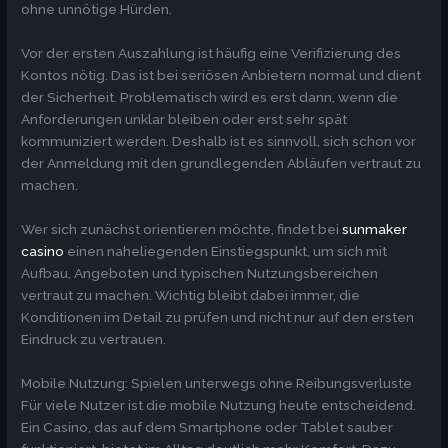
ohne unnötige Hürden.
Vor der ersten Auszahlung ist häufig eine Verifizierung des
Kontos nötig. Das ist bei seriösen Anbietern normal und dient
der Sicherheit. Problematisch wird es erst dann, wenn die
Anforderungen unklar bleiben oder erst sehr spät
kommuniziert werden. Deshalb ist es sinnvoll, sich schon vor
der Anmeldung mit den grundlegenden Abläufen vertraut zu
machen.
Wer sich zunächst orientieren möchte, findet bei
sunmaker
casino
einen naheliegenden Einstiegspunkt, um sich mit
Aufbau, Angeboten und typischen Nutzungsbereichen
vertraut zu machen. Wichtig bleibt dabei immer, die
Konditionen im Detail zu prüfen und nicht nur auf den ersten
Eindruck zu vertrauen.
Mobile Nutzung: Spielen unterwegs ohne Reibungsverluste
Für viele Nutzer ist die mobile Nutzung heute entscheidend.
Ein Casino, das auf dem Smartphone oder Tablet sauber