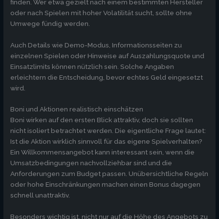
finden. Wer etwa gezielt nach einem bestimmten Hersteller
oder nach Spielen mit hoher Volatilität sucht, sollte ohne
Umwege fündig werden.
Auch Details wie Demo-Modus, Informationsseiten zu
einzelnen Spielen oder Hinweise auf Auszahlungsquote und
Einsatzlimits können nützlich sein. Solche Angaben
erleichtern die Entscheidung, bevor echtes Geld eingesetzt
wird.
Boni und Aktionen realistisch einschätzen
Boni wirken auf den ersten Blick attraktiv, doch sie sollten
nicht isoliert betrachtet werden. Die eigentliche Frage lautet:
Ist die Aktion wirklich sinnvoll für das eigene Spielverhalten?
Ein Willkommensangebot kann interessant sein, wenn die
Umsatzbedingungen nachvollziehbar sind und die
Anforderungen zum Budget passen. Unübersichtliche Regeln
oder hohe Einschränkungen machen einen Bonus dagegen
schnell unattraktiv.
Besonders wichtig ist, nicht nur auf die Höhe des Angebots zu