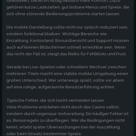
funktioniert, bietet im Alltag deutlich mehr Komfort. Dazu
gehören kurze Ladezeiten, gut lesbare Menüs und Spiele, die
sich ohne störende Bedienungsprobleme starten lassen.
Die mobile Darstellung sollte nicht nur optisch reduziert sein,
sondern funktional bleiben. Wichtige Bereiche wie
Einzahlung, Kontostand, Bonusübersicht und Support müssen
auch auf kleinen Bildschirmen schnell erreichbar sein. Wenn
das nicht der Fall ist, steigt das Risiko für Fehlklicks und Frust.
Gerade bei Live-Spielen oder schnellem Wechsel zwischen
mehreren Titeln macht eine stabile mobile Umgebung einen
großen Unterschied. Wer unterwegs spielt, sollte vor allem
auf eine ruhige, aufgeräumte Benutzerführung achten.
Typische Fehler, die sich leicht vermeiden lassen
Viele Probleme entstehen nicht durch das Casino selbst,
sondern durch ungenaue Vorbereitung. Ein häufiger Fehler ist
es, Bonusregeln zu überfliegen. Wer die Bedingungen nicht
kennt, erlebt später Überraschungen bei der Auszahlung
oder beim Einsatz bestimmter Spiele.