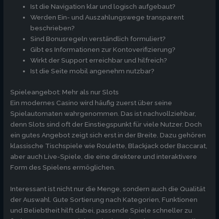
Ist die Navigation klar und logisch aufgebaut?
Werden Ein- und Auszahlungswege transparent
beschrieben?
Sind Bonusregeln verständlich formuliert?
Gibt es Informationen zur Kontoverifizierung?
Wirkt der Support erreichbar und hilfreich?
Ist die Seite mobil angenehm nutzbar?
Spieleangebot: Mehr als nur Slots
Ein modernes Casino wird häufig zuerst über seine
Spielautomaten wahrgenommen. Das ist nachvollziehbar,
denn Slots sind oft der Einstiegspunkt für viele Nutzer. Doch
ein gutes Angebot zeigt sich erst in der Breite. Dazu gehören
klassische Tischspiele wie Roulette, Blackjack oder Baccarat,
aber auch Live-Spiele, die eine direktere und interaktivere
Form des Spielens ermöglichen.
Interessant ist nicht nur die Menge, sondern auch die Qualität
der Auswahl. Gute Sortierung nach Kategorien, Funktionen
und Beliebtheit hilft dabei, passende Spiele schneller zu