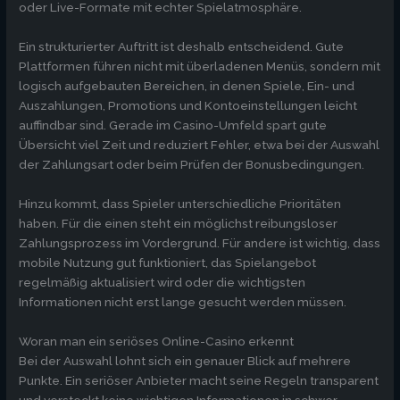
oder Live-Formate mit echter Spielatmosphäre.
Ein strukturierter Auftritt ist deshalb entscheidend. Gute
Plattformen führen nicht mit überladenen Menüs, sondern mit
logisch aufgebauten Bereichen, in denen Spiele, Ein- und
Auszahlungen, Promotions und Kontoeinstellungen leicht
auffindbar sind. Gerade im Casino-Umfeld spart gute
Übersicht viel Zeit und reduziert Fehler, etwa bei der Auswahl
der Zahlungsart oder beim Prüfen der Bonusbedingungen.
Hinzu kommt, dass Spieler unterschiedliche Prioritäten
haben. Für die einen steht ein möglichst reibungsloser
Zahlungsprozess im Vordergrund. Für andere ist wichtig, dass
mobile Nutzung gut funktioniert, das Spielangebot
regelmäßig aktualisiert wird oder die wichtigsten
Informationen nicht erst lange gesucht werden müssen.
Woran man ein seriöses Online-Casino erkennt
Bei der Auswahl lohnt sich ein genauer Blick auf mehrere
Punkte. Ein seriöser Anbieter macht seine Regeln transparent
und versteckt keine wichtigen Informationen in schwer