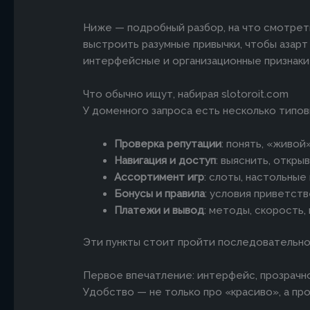
Ниже — подробный разбор, на что смотреть
выстроить разумные привычки, чтобы азарт
интерфейсные и организационные признаки 
Что обычно ищут, набирая slotoroit.com
У доменного запроса есть несколько типов
Проверка репутации
: понять, «живой
Навигация и доступ
: выяснить, откры
Ассортимент игр
: слоты, настольные
Бонусы и правила
: условия приветств
Платежи и вывод
: методы, скорость,
Эти пункты стоит пройти последовательно:
Первое впечатление: интерфейс, прозрачно
Удобство — не только про «красиво», а пр