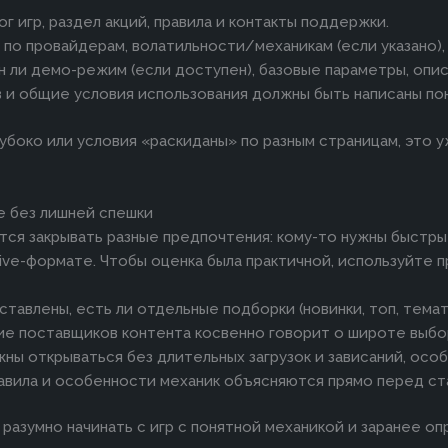
лог игр, раздел акций, правила и контакты поддержки.
а по провайдерам, волатильности/механикам (если указано),
ен ли демо-режим (если доступен), базовые параметры, оп
ов и общие условия использования должны быть написаны по
убоко или условия «раскиданы» по разным страницам, это 
е без лишней спешки
тся закрывать разные предпочтения: кому-то нужны быстр
 live-формате. Чтобы оценка была практичной, используйте 
дставлены, есть ли отдельные подборки (новинки, топ, тема
зие поставщиков контента косвенно говорит о широте выбо
лжны открываться без длительных загрузок и зависаний, осо
правила и особенности механик объясняются прямо перед с
 разумно начинать с игр с понятной механикой и заранее 