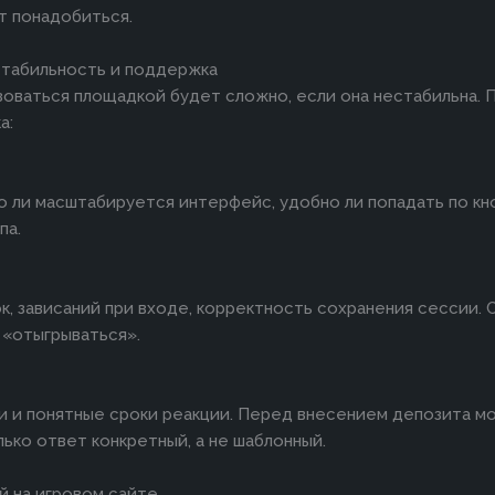
т понадобиться.
 стабильность и поддержка
зоваться площадкой будет сложно, если она нестабильна. П
а:
о ли масштабируется интерфейс, удобно ли попадать по кно
па.
к, зависаний при входе, корректность сохранения сессии.
 «отыгрываться».
зи и понятные сроки реакции. Перед внесением депозита м
ько ответ конкретный, а не шаблонный.
й на игровом сайте