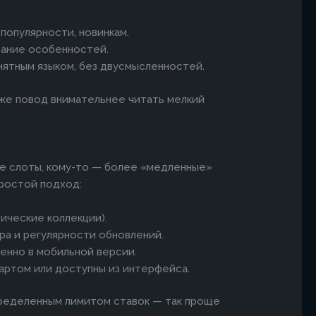
 популярности, новинкам.
исание особенностей.
нятным языком, без двусмысленностей.
уже повод внимательнее читать мелкий
ые слоты, кому-то — более «медленные»
простой подход:
тические коллекции).
ра и регулярности обновлений.
бенно в мобильной версии.
тартом или доступны из интерфейса.
определенным лимитом ставок — так проще