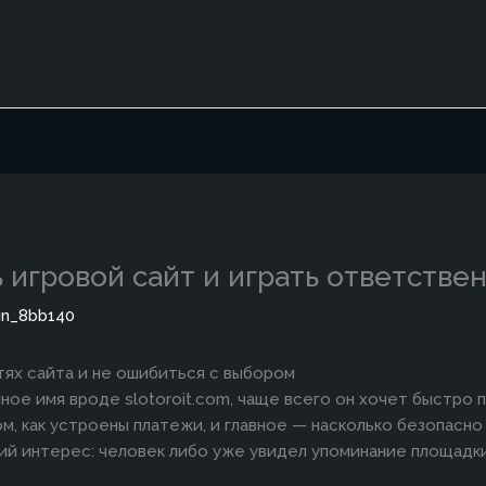
ть игровой сайт и играть ответстве
in_8bb140
стях сайта и не ошибиться с выбором
ое имя вроде slotoroit.com, чаще всего он хочет быстро по
ом, как устроены платежи, и главное — насколько безопасн
ий интерес: человек либо уже увидел упоминание площадки