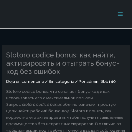
Ir
al
contenido
Slotoro codice bonus: как найти,
активировать и отыграть бонус-
код без ошибок
Deja un comentario
/
Sin categoría
/ Por
admin_8bb140
Slotoro codice bonus: что означает бонус-код и как
использовать его с максимальной пользой
Запрос
slotoro codice bonus
обычно означает простую
цель: найти рабочий бонус-код Slotoro и понять, как
корректно его активировать, чтобы получить заявленные
преимущества без неприятных сюрпризов. В отличие от
«общих» акций, код требует точного ввода и соблюдения