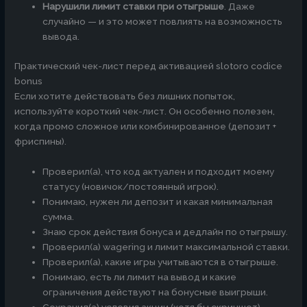
Нарушили лимит ставки при отыгрыше
. Даже
случайно — и это может повлиять на возможность
вывода.
Практический чек-лист перед активацией slotoro codice
bonus
Если хотите действовать без лишних попыток,
используйте короткий чек-лист. Он особенно полезен,
когда промо сложное или комбинированное (депозит +
фриспины).
Проверил(а), что код актуален и подходит моему
статусу (новичок/постоянный игрок).
Понимаю, нужен ли депозит и какая минимальная
сумма.
Знаю срок действия бонуса и дедлайн по отыгрышу.
Проверил(а) wagering и лимит максимальной ставки.
Проверил(а), какие игры учитываются в отыгрыше.
Понимаю, есть ли лимит на вывод и какие
ограничения действуют на бонусные выигрыши.
Сохранил(а) условия акции (хотя бы скриншот),