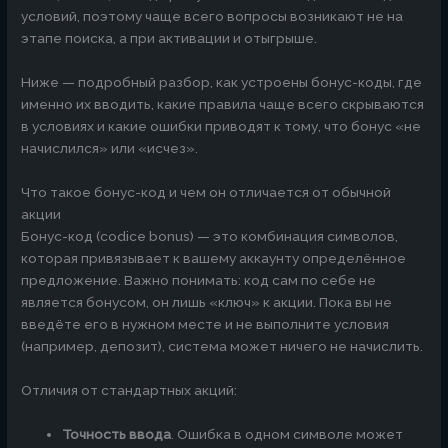
условий, поэтому чаще всего вопросы возникают не на
этапе поиска, а при активации и отыгрыше.
Ниже — подробный разбор, как устроены бонус-коды, где
именно их вводить, какие правила чаще всего скрываются
в условиях и какие ошибки приводят к тому, что бонус «не
начислился» или «исчез».
Что такое бонус-код и чем он отличается от обычной
акции
Бонус-код (codice bonus) — это комбинация символов,
которая привязывает к вашему аккаунту определённое
предложение. Важно понимать: код сам по себе не
является бонусом, он лишь «ключ» к акции. Пока вы не
введёте его в нужном месте и не выполните условия
(например, депозит), система может ничего не начислить.
Отличия от стандартных акций:
Точность ввода
. Ошибка в одном символе может