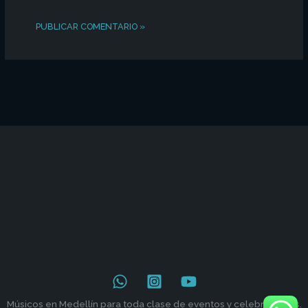
Músicos en Medellín para toda clase de eventos y celebraciones.