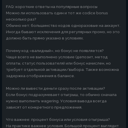
FAQ: короткие ответы на популярные вопросы
Можно ли использовать один и тот же codice bonus
несколько раз?
Обычно нет: большинство кодов одноразовые на аккаунт.
Иногда бывают исключения для регулярных промо, но это
должно быть прямо указано в условиях.
Почему код «валидный», но бонус не появляется?
Чаще всего не выполнено условие (депозит, метод
оплаты, статус пользователя) или бонус начислен, но
требует отдельной активации/выбора. Также возможна
задержка отображения в балансе.
Можно ли вывести деньги сразу после активации?
Если бонус подразумевает отыгрыш, то обычно сначала
нужно выполнить wagering. Условия вывода всегда
зависят от конкретного предложения.
Что важнее: процент бонуса или условия отыгрыша?
На практике важнее условия. Большой процент выглядит