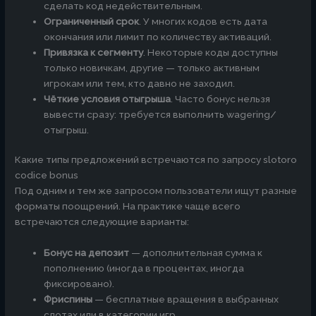
сделать код недействительным.
Ограниченный срок
. У многих кодов есть дата
окончания или лимит по количеству активаций.
Привязка к сегменту
. Некоторые коды доступны
только новичкам, другие — только активным
игрокам или тем, кто давно не заходил.
Чёткие условия отыгрыша
. Часто бонус нельзя
вывести сразу: требуется выполнить wagering/
отыгрыш.
Какие типы предложений встречаются по запросу slotoro
codice bonus
Под одним и тем же запросом пользователи ищут разные
форматы поощрений. На практике чаще всего
встречаются следующие варианты:
Бонус на депозит
— дополнительная сумма к
пополнению (иногда в процентах, иногда
фиксировано).
Фриспины
— бесплатные вращения в выбранных
слотах или в категории игр.