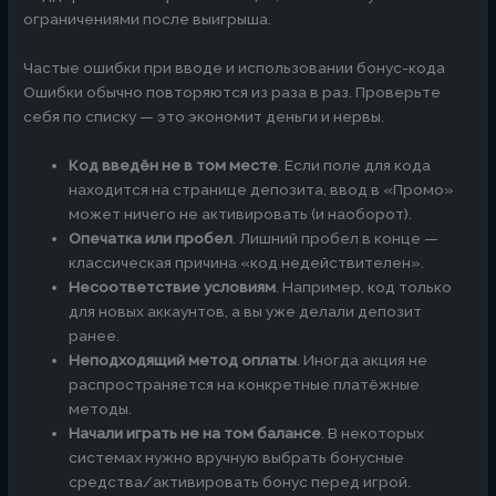
ограничениями после выигрыша.
Частые ошибки при вводе и использовании бонус-кода
Ошибки обычно повторяются из раза в раз. Проверьте
себя по списку — это экономит деньги и нервы.
Код введён не в том месте
. Если поле для кода
находится на странице депозита, ввод в «Промо»
может ничего не активировать (и наоборот).
Опечатка или пробел
. Лишний пробел в конце —
классическая причина «код недействителен».
Несоответствие условиям
. Например, код только
для новых аккаунтов, а вы уже делали депозит
ранее.
Неподходящий метод оплаты
. Иногда акция не
распространяется на конкретные платёжные
методы.
Начали играть не на том балансе
. В некоторых
системах нужно вручную выбрать бонусные
средства/активировать бонус перед игрой.