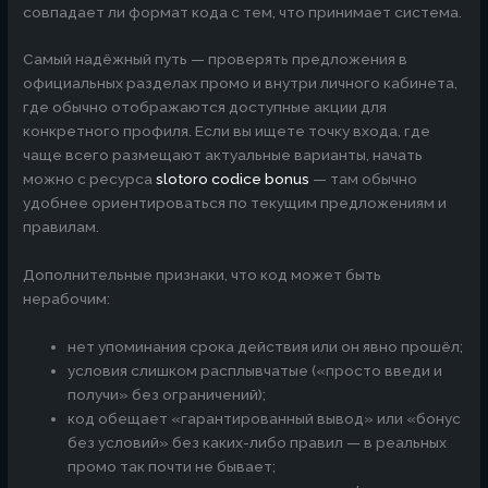
совпадает ли формат кода с тем, что принимает система.
Самый надёжный путь — проверять предложения в
официальных разделах промо и внутри личного кабинета,
где обычно отображаются доступные акции для
конкретного профиля. Если вы ищете точку входа, где
чаще всего размещают актуальные варианты, начать
можно с ресурса
slotoro codice bonus
— там обычно
удобнее ориентироваться по текущим предложениям и
правилам.
Дополнительные признаки, что код может быть
нерабочим:
нет упоминания срока действия или он явно прошёл;
условия слишком расплывчатые («просто введи и
получи» без ограничений);
код обещает «гарантированный вывод» или «бонус
без условий» без каких-либо правил — в реальных
промо так почти не бывает;