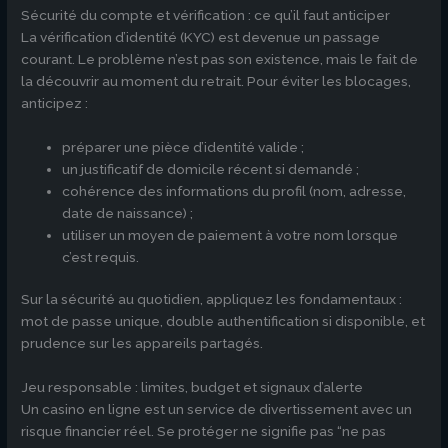
Sécurité du compte et vérification : ce qu’il faut anticiper
La vérification d’identité (KYC) est devenue un passage
courant. Le problème n’est pas son existence, mais le fait de
la découvrir au moment du retrait. Pour éviter les blocages,
anticipez :
préparer une pièce d’identité valide ;
un justificatif de domicile récent si demandé ;
cohérence des informations du profil (nom, adresse,
date de naissance) ;
utiliser un moyen de paiement à votre nom lorsque
c’est requis.
Sur la sécurité au quotidien, appliquez les fondamentaux :
mot de passe unique, double authentification si disponible, et
prudence sur les appareils partagés.
Jeu responsable : limites, budget et signaux d’alerte
Un casino en ligne est un service de divertissement avec un
risque financier réel. Se protéger ne signifie pas “ne pas