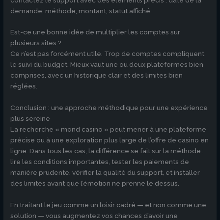
demande, méthode, montant, statut affiché.
Est-ce une bonne idée de multiplier les comptes sur
plusieurs sites ?
Ce n’est pas forcément utile. Trop de comptes compliquent
le suivi du budget. Mieux vaut une ou deux plateformes bien
comprises, avec un historique clair et des limites bien
réglées.
Conclusion : une approche méthodique pour une expérience
plus sereine
La recherche « mond casino » peut mener à une plateforme
précise ou à une exploration plus large de l’offre de casino en
ligne. Dans tous les cas, la différence se fait sur la méthode :
lire les conditions importantes, tester les paiements de
manière prudente, vérifier la qualité du support, et installer
des limites avant que l’émotion ne prenne le dessus.
En traitant le jeu comme un loisir cadré — et non comme une
solution — vous augmentez vos chances d’avoir une