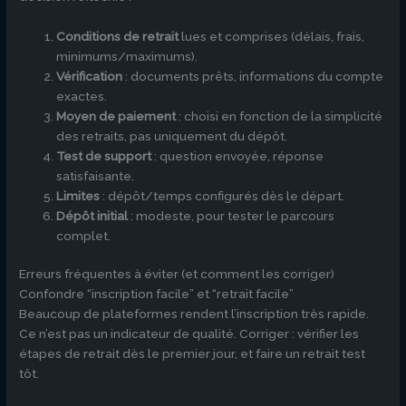
Conditions de retrait
lues et comprises (délais, frais,
minimums/maximums).
Vérification
: documents prêts, informations du compte
exactes.
Moyen de paiement
: choisi en fonction de la simplicité
des retraits, pas uniquement du dépôt.
Test de support
: question envoyée, réponse
satisfaisante.
Limites
: dépôt/temps configurés dès le départ.
Dépôt initial
: modeste, pour tester le parcours
complet.
Erreurs fréquentes à éviter (et comment les corriger)
Confondre “inscription facile” et “retrait facile”
Beaucoup de plateformes rendent l’inscription très rapide.
Ce n’est pas un indicateur de qualité. Corriger : vérifier les
étapes de retrait dès le premier jour, et faire un retrait test
tôt.