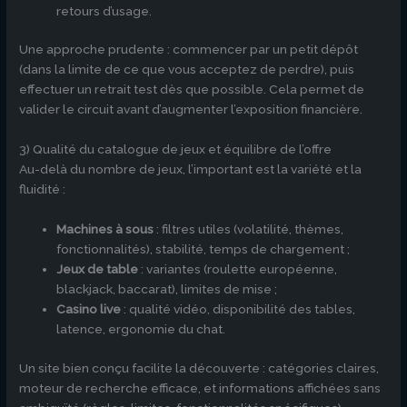
retours d’usage.
Une approche prudente : commencer par un petit dépôt
(dans la limite de ce que vous acceptez de perdre), puis
effectuer un retrait test dès que possible. Cela permet de
valider le circuit avant d’augmenter l’exposition financière.
3) Qualité du catalogue de jeux et équilibre de l’offre
Au-delà du nombre de jeux, l’important est la variété et la
fluidité :
Machines à sous
: filtres utiles (volatilité, thèmes,
fonctionnalités), stabilité, temps de chargement ;
Jeux de table
: variantes (roulette européenne,
blackjack, baccarat), limites de mise ;
Casino live
: qualité vidéo, disponibilité des tables,
latence, ergonomie du chat.
Un site bien conçu facilite la découverte : catégories claires,
moteur de recherche efficace, et informations affichées sans