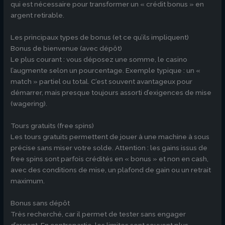
qui est nécessaire pour transformer un « crédit bonus » en
argent retirable.
Les principaux types de bonus (et ce qu’ils impliquent)
Bonus de bienvenue (avec dépôt)
Le plus courant : vous déposez une somme, le casino
l’augmente selon un pourcentage. Exemple typique : un «
match » partiel ou total. C’est souvent avantageux pour
démarrer, mais presque toujours assorti d’exigences de mise
(wagering).
Tours gratuits (free spins)
Les tours gratuits permettent de jouer à une machine à sous
précise sans miser votre solde. Attention : les gains issus de
free spins sont parfois crédités en « bonus » et non en cash,
avec des conditions de mise, un plafond de gain ou un retrait
maximum.
Bonus sans dépôt
Très recherché, car il permet de tester sans engager
d’argent. En contrepartie, les limites sont souvent plus