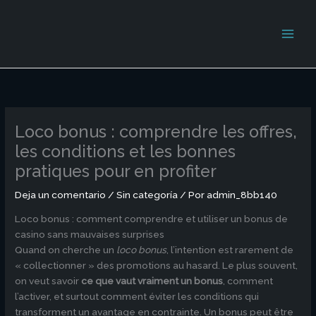
Ir
al
contenido
Loco bonus : comprendre les offres,
les conditions et les bonnes
pratiques pour en profiter
Deja un comentario
/
Sin categoría
/ Por
admin_8bb140
Loco bonus : comment comprendre et utiliser un bonus de
casino sans mauvaises surprises
Quand on cherche un
loco bonus
, l’intention est rarement de
« collectionner » des promotions au hasard. Le plus souvent,
on veut savoir
ce que vaut vraiment un bonus
, comment
l’activer, et surtout comment éviter les conditions qui
transforment un avantage en contrainte. Un bonus peut être