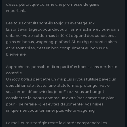
d’essai plutôt que comme une promesse de gains
importants.
Les tours gratuits sont-ils toujours avantageux ?
Ils sont avantageux pour découvrir une machine et jouer sans
entamer votre solde, mais l’intérêt dépend des conditions :
gains en bonus, wagering, plafond. Si les règles sont claires
et raisonnables, c’est un bon complément au bonus de
bienvenue.
Approche responsable : tirer parti d’un bonus sans perdre le
contrôle
Un
loco bonus
peut être un vrai plus si vous l’utilisez avec un
objectif simple : tester une plateforme, prolonger votre
session, ou découvrir des jeux. Fixez-vous un budget,
considérez le bonus comme un extra (pas comme un plan
pour « se refaire »), et évitez d’augmenter vos mises
uniquement pour terminer plus vite le wagering.
La meilleure stratégie reste la clarté : comprendre les