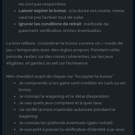
ne sont pas respectées.
Laisser expirer le bonus
: si la durée est courte, mieux
vaut ne pas l’activer tout de suite.
Ignorer les conditions de retrait
: méthode de
paiement, vérification, limites éventuelles.
Le bon réflexe : considérer le bonus comme un « mode de
jeu » temporaire avec des règles propres. Pendant cette
période, restez sur des mises cohérentes, sur les jeux
éligibles, et gardez un œil sur l’échéance.
Mini-checklist avant de cliquer sur “Accepter le bonus”
Je comprends si les gains sont crédités en cash ou en
bonus.
Je connais le wagering et le délai d’expiration.
Je sais quels jeux comptent et à quel taux.
J’ai vérifié la mise maximale autorisée pendant le
wagering.
Je connais les plafonds éventuels (gain/retrait).
Je suis prêt à passer la vérification d’identité si je veux