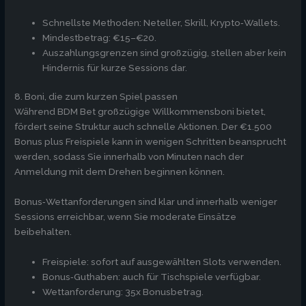
Schnellste Methoden: Neteller, Skrill, Krypto‑Wallets.
Mindestbetrag: €15–€20.
Auszahlungsgrenzen sind großzügig, stellen aber kein
Hindernis für kurze Sessions dar.
8. Boni, die zum kurzen Spiel passen
Während BDM Bet großzügige Willkommensboni bietet,
fördert seine Struktur auch schnelle Aktionen. Der €1.500
Bonus plus Freispiele kann in wenigen Schritten beansprucht
werden, sodass Sie innerhalb von Minuten nach der
Anmeldung mit dem Drehen beginnen können.
Bonus‑Wettanforderungen sind klar und innerhalb weniger
Sessions erreichbar, wenn Sie moderate Einsätze
beibehalten.
Freispiele: sofort auf ausgewählten Slots verwenden.
Bonus‑Guthaben: auch für Tischspiele verfügbar.
Wettanforderung: 35x Bonusbetrag.