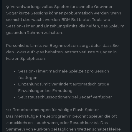
9. Verantwortungsvolles Spielen für schnelle Gewinner
Sogar kurze Sessions können problematisch werden, wenn
sie nicht überwacht werden. BDM Bet bietet Tools wie
Session‑Timer und Einzahlungslimits, die helfen, das Spiel im
gesunden Rahmen zu halten.
Persönliche Limits vor Beginn setzen, sorgt dafür, dass Sie
den Fokus auf Spaß behalten, anstatt Verluste zu jagen in
kurzen Spielphasen.
Session‑Timer: maximale Spielzeit pro Besuch
festlegen.
Einzahlungslimit: verhindert automatisch große
Einzahlungen bei Ermüdung.
Selbstausschlussoptionen: bei Bedarf verfügbar.
10. Treuebelohnungen für häufige Flash‑Spieler
Das mehrstufige Treueprogramm belohnt Spieler, die oft
zurückkehren – auch wenn jeder Besuch kurz ist. Das
Sammeln von Punkten bei täglichen Wetten schaltet kleine